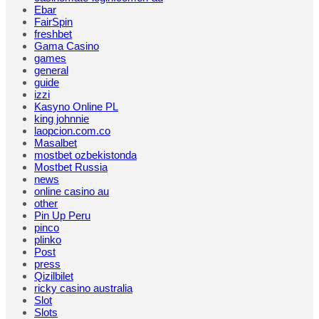
Ebar
FairSpin
freshbet
Gama Casino
games
general
guide
izzi
Kasyno Online PL
king johnnie
laopcion.com.co
Masalbet
mostbet ozbekistonda
Mostbet Russia
news
online casino au
other
Pin Up Peru
pinco
plinko
Post
press
Qizilbilet
ricky casino australia
Slot
Slots