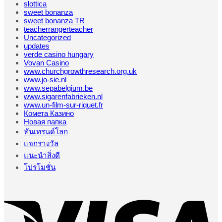
slottica
sweet bonanza
sweet bonanza TR
teacherrangerteacher
Uncategorized
updates
verde casino hungary
Vovan Casino
www.churchgrowthresearch.org.uk
www.jo-sie.nl
www.sepabelgium.be
www.sigarenfabrieken.nl
www.un-film-sur-riquet.fr
Комета Казино
Новая папка
ทันเทรนด์โลก
แจกรางวัล
แนะนำสิ่งดี
โปรโมชั่น