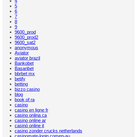
4
5
6
7
8
9
9600_prod
9600_prod2
9600_sat2
anonymous
Aviator
aviator brazil
Bankobet
Basaribet
bbrbet mx
betify
betting
bizzo casino
blog
book of ra
casino
casino en ligne fr
casino onlina ca
casino online ar
casinò online it
casino zonder crucks netherlands
casinomate-login.comen-au