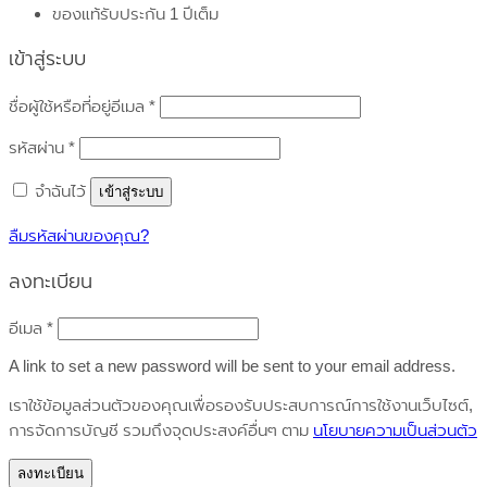
ของแท้รับประกัน 1 ปีเต็ม
เข้าสู่ระบบ
ต้องการ
ชื่อผู้ใช้หรือที่อยู่อีเมล
*
ต้องการ
รหัสผ่าน
*
จำฉันไว้
เข้าสู่ระบบ
ลืมรหัสผ่านของคุณ?
ลงทะเบียน
ต้องการ
อีเมล
*
A link to set a new password will be sent to your email address.
เราใช้ข้อมูลส่วนตัวของคุณเพื่อรองรับประสบการณ์การใช้งานเว็บไซต์,
การจัดการบัญชี รวมถึงจุดประสงค์อื่นๆ ตาม
นโยบายความเป็นส่วนตัว
ลงทะเบียน