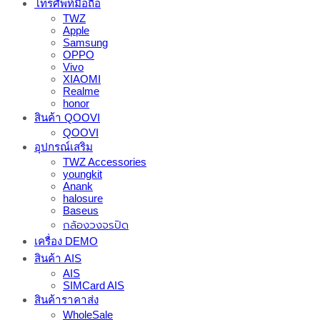
โทรศัพท์มือถือ
TWZ
Apple
Samsung
OPPO
Vivo
XIAOMI
Realme
honor
สินค้า QOOVI
QOOVI
อุปกรณ์เสริม
TWZ Accessories
youngkit
Anank
halosure
Baseus
กล้องวงจรปิด
เครื่อง DEMO
สินค้า AIS
AIS
SIMCard AIS
สินค้าราคาส่ง
WholeSale