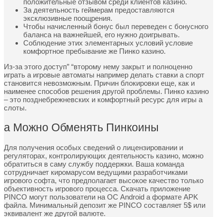
положительные отзывом среди клиентов казино.
За деятельность геймерам предоставляются
эксклюзивные поощрения.
Чтобы начисленный бонус был переведен с бонусного
баланса на важнейшей, его нужно доигрывать.
Соблюдение этих элементарных условий условие
комфортное пребывание же Пинко казино.
Из-за этого доступ” “второму нему закрыт и полноценно
играть а игровые автоматы например делать ставки а спорт
становится невозможным. Причин блокировки еще, как и
наименее способов решения другой проблемы. Пинко казино
– это позднебрежневских и комфортный ресурс для игры а
слоты.
а Можно Обменять Пинкоины
Для получения особых сведений о лицензировании и
регуляторах, контролирующих деятельность казино, можно
обратиться в саму службу поддержки. Ваша команда
сотрудничает киромарусом ведущими разработчиками
игрового софта, что предполагает высокое качество только
объективность игрового процесса. Скачать приложение
PINCO могут пользователи на ОС Android а формате APK
файла. Минимальный депозит же PINCO составляет 5$ или
эквивалент же другой валюте.