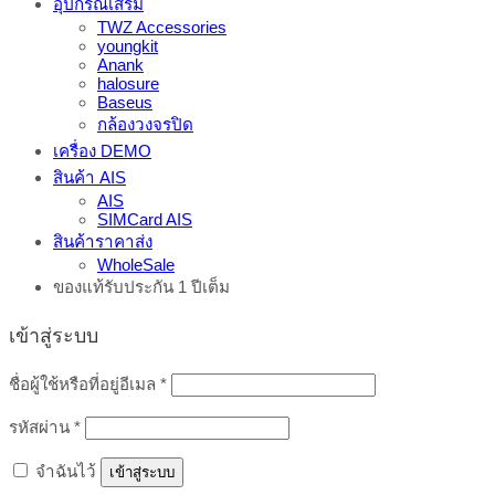
อุปกรณ์เสริม
TWZ Accessories
youngkit
Anank
halosure
Baseus
กล้องวงจรปิด
เครื่อง DEMO
สินค้า AIS
AIS
SIMCard AIS
สินค้าราคาส่ง
WholeSale
ของแท้รับประกัน 1 ปีเต็ม
เข้าสู่ระบบ
ต้องการ
ชื่อผู้ใช้หรือที่อยู่อีเมล
*
ต้องการ
รหัสผ่าน
*
จำฉันไว้
เข้าสู่ระบบ