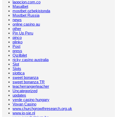
laopcion.com.co
Masalbet
mostbet ozbekistonda
Mostbet Russia
news
online casino au
other
Pin Up Peru
pinco
plinko
Post
press
Qizilbilet
ricky casino australia
Slot
Slots
slottica
sweet bonanza
sweet bonanza TR
teacherrangerteacher
Uncategorized
updates
verde casino hungary
Vovan Casino
www.churchgrowthresearch.org.uk
www.jo-sie.nl