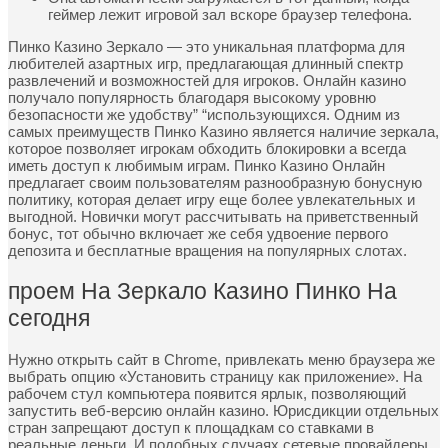
геймер лежит игровой зал вскоре браузер телефона.
Пинко Казино Зеркало — это уникальная платформа для
любителей азартных игр, предлагающая длинный спектр
развлечений и возможностей для игроков. Онлайн казино
получало популярность благодаря высокому уровню
безопасности же удобству” “использующихся. Одним из
самых преимуществ Пинко Казино является наличие зеркала,
которое позволяет игрокам обходить блокировки а всегда
иметь доступ к любимым играм. Пинко Казино Онлайн
предлагает своим пользователям разнообразную бонусную
политику, которая делает игру еще более увлекательных и
выгодной. Новички могут рассчитывать на приветственный
бонус, тот обычно включает же себя удвоение первого
депозита и бесплатные вращения на популярных слотах.
проем На Зеркало Казино Пинко На
сегодня
Нужно открыть сайт в Chrome, привлекать меню браузера же
выбрать опцию «Установить страницу как приложение». На
рабочем стул компьютера появится ярлык, позволяющий
запустить веб-версию онлайн казино. Юрисдикции отдельных
стран запрещают доступ к площадкам со ставками в
реальные деньги. И подобных случаях сетевые провайдеры