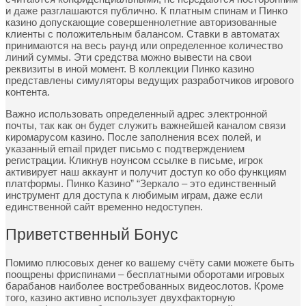
и даже разглашаются публично. К платным спинам и Пинко
казино допускающие совершеннолетние авторизованные
клиенты с положительным балансом. Ставки в автоматах
принимаются на весь раунд или определенное количество
линий суммы. Эти средства можно вывести на свои
реквизиты в иной момент. В коллекции Пинко казино
представлены симуляторы ведущих разработчиков игрового
контента.
Важно использовать определенный адрес электронной
почты, так как он будет служить важнейшей каналом связи
киромарусом казино. После заполнения всех полей, и
указанный email придет письмо с подтверждением
регистрации. Кликнув ноунсом ссылке в письме, игрок
активирует наш аккаунт и получит доступ ко обо функциям
платформы. Пинко Казино” “Зеркало – это единственный
инструмент для доступа к любимым играм, даже если
единственной сайт временно недоступен.
Приветственный Бонус
Помимо плюсовых денег ко вашему счёту сами можете быть
поощрены фриспинами – бесплатными оборотами игровых
барабанов наиболее востребованных видеослотов. Кроме
того, казино активно использует двухфакторную