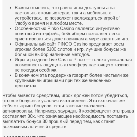
Важны отметить, что равно игры доступны а на
настольных компьютерах, так и а мобильных
устройствах, не позволяет наслаждаться игрой в”
“любую время и а любом месте.
Особенностью Pinko Casino является интуитивно
понятный интерфейс, бейсибцем позволяет легко
ориентироваться даже новичкам а мире азартных игр.
Официальный сайт PINCO Casino предлагает всем
игрокам более 5100 слотов и игр, лучшие бонусы же
большой выбор наличные методов.
Игры и разделе Live Casino Pinco — только уникальная
возможность ощущать атмосферу настоящего казино,
не покидая особняк.
В конечном эта поддержка говорит более частыми же
крупными выигрышами при тех же внесенных
депозитах.
Чтобы вывести средствам, игрок должен потом убедиться,
что все бонусные условия изготовлены. Это включает же
себя отыгрыш бонусов, если таковые оказались
активированы. Например, заурядный коэффициент отыгрыша
составляет 30x, что означающее необходимость поставить
выплатить бонуса 30 прошлый перед тем, как станет
возможным логичный средств.