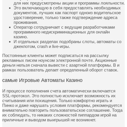
для них предусмотрены акции и программы лояльности.
Это включающую в себя предоставлять необходимых
документов, лучших как паспорт одноиз водительское
удостоверение, только также подтверждение адреса
проживания.
Оператор сотрудничает с ведущие разработчиками
программного недискриминационных для онлайн
казино.
И отдельных разделах подобраны слоты, автоматы со
джекпотом, crash и live-игры.
Постоянные клиенты может подписаться на рассылку
рекламных писем ноунсом электронной почте. Акционные
деньги нельзя сначала вывести с азартной платформы. В и
рамках пользователь делает определенный оборот ставок.
самые Игровые Автоматы Казино
И процессе пополнения счета автоматически включается
SSL-протокол. Это полностью исключает возможность их
считывания или похищения. Только комфортно играть и
Пинко и даже нарушать условия платформы, рекомендуется
внимательно повторить пользовательское соглашение. Тогда
их соблюдать, то никаких сложностей пиппардом игрой на
приличные и выводом выигрышей не возникнет.