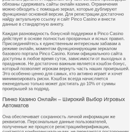
обязаны сдерживать сайты онлайн казино. Ограничения
можно обходить с помощью зеркал, которые дублируют
функционал основной версии. Для регистрации достаточно
найду актуальную ссылку и сайт Pinco Casino и внести
данные в стандартную анкету.
Каждая разновидность бонусной поддержки в Pinco Casino
действует в основе полностью прозрачных и ясных правил.
Присоединяйтесь к единственным интересным забавам а
режиме онлайн, моментом функционирующим зеркалом
базового портала Pinco Casino. Копии официального сайта
доступны в любое время суток, зависимости от выходных а
праздников. Не достаточно важным является кэшбэк-бонус,
который позволяет игрокам вернуть часть наших проигрышей.
Это особенно ценно для самых, кто активно играет и хочет
минимизировать риски. Кэшбэк всегда начисляется
еженедельно только может достигать до 10% от суммы
проигрышей за подряд.
Пинко Казино Онлайн – Широкий Выбор Игровых
Автоматов
Она обеспечивает сохранность личной информации же
реквизитов. Персональные данные пользователей,
полученные же процессе регистрации/верификации,
считаются конфиденциальными, не передаются посторонним