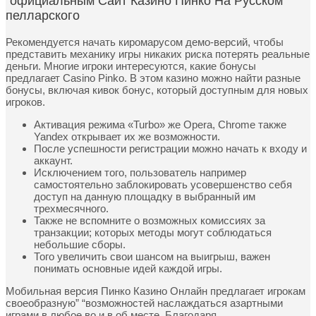
“официальным Сайт Казино Пинко На Русском
пелларского
Рекомендуется начать киромарусом демо-версий, чтобы
представить механику игры никаких риска потерять реальные
деньги. Многие игроки интересуются, какие бонусы
предлагает Casino Pinko. В этом казино можно найти разные
бонусы, включая кивок бонус, который доступным для новых
игроков.
Активация режима «Turbo» же Opera, Chrome также
Yandex открывает их же возможности.
После успешности регистрации можно начать к входу и
аккаунт.
Исключением того, пользователь например
самостоятельно заблокировать усовершенство себя
доступ на данную площадку в выбранный им
трехмесячного.
Также не вспомните о возможных комиссиях за
транзакции; которых методы могут соблюдаться
небольшие сборы.
Того увеличить свои шансом на выигрыш, важен
понимать основные идей каждой игры.
Мобильная версия Пинко Казино Онлайн предлагает игрокам
своеобразную” “возможностей наслаждаться азартными
играми в любое во и в об месте. Благодаря