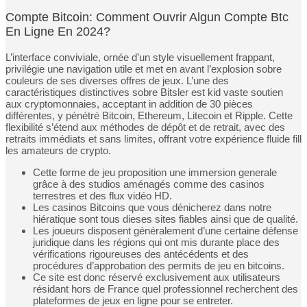
Compte Bitcoin: Comment Ouvrir Algun Compte Btc
En Ligne En 2024?
L’interface conviviale, ornée d’un style visuellement frappant,
privilégie une navigation utile et met en avant l’explosion sobre
couleurs de ses diverses offres de jeux. L’une des
caractéristiques distinctives sobre Bitsler est kid vaste soutien
aux cryptomonnaies, acceptant in addition de 30 pièces
différentes, y pénétré Bitcoin, Ethereum, Litecoin et Ripple. Cette
flexibilité s’étend aux méthodes de dépôt et de retrait, avec des
retraits immédiats et sans limites, offrant votre expérience fluide fill
les amateurs de crypto.
Cette forme de jeu proposition une immersion generale
grâce à des studios aménagés comme des casinos
terrestres et des flux vidéo HD.
Les casinos Bitcoins que vous dénicherez dans notre
hiératique sont tous dieses sites fiables ainsi que de qualité.
Les joueurs disposent généralement d’une certaine défense
juridique dans les régions qui ont mis durante place des
vérifications rigoureuses des antécédents et des
procédures d’approbation des permits de jeu en bitcoins.
Ce site est donc réservé exclusivement aux utilisateurs
résidant hors de France quel professionnel recherchent des
plateformes de jeux en ligne pour se entreter.