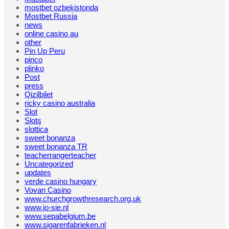
mostbet ozbekistonda
Mostbet Russia
news
online casino au
other
Pin Up Peru
pinco
plinko
Post
press
Qizilbilet
ricky casino australia
Slot
Slots
slottica
sweet bonanza
sweet bonanza TR
teacherrangerteacher
Uncategorized
updates
verde casino hungary
Vovan Casino
www.churchgrowthresearch.org.uk
www.jo-sie.nl
www.sepabelgium.be
www.sigarenfabrieken.nl