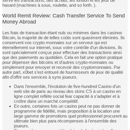
serve les transactions, des achats, les london et les jeux de
hasard (machines à sous, roulette, and so forth. ).
World Remit Review: Cash Transfer Service To Send
Money Abroad
Les frais de transaction étant nuls ou minimes dans les casinos
Bitcoin, la majorité de de telles coûts sont quasiment éliminés. Ils
conservent vos crypto monnaies sur un serveur qui est
éternellement sur internet, sous votre contrôle d’un divisions. Ils
sont spécialement conçus pour effectuer des transactions ainsi
que des paiements au quotidien. Cela en fait une option pratique
pour dépenser des bitcoins et d’autres crypto-monnaies ou
simplement pour envoyer et recevoir des cryptomonnaies. Par
autre part, x0bet s’est entouré de fournisseurs de jeux de qualité
afin d’offrir ses services à syns joueurs.
Dans l’ensemble, l’évolution de five-hundred Casino d’un
web site de paris au niveau des skins CS à un casino en
ligne complet reflète social fear capacité à s’adapter et à
croître dans un marché compétitif.
En outre, certaines fois un casino peut ne pas donner de
programme de fidélité, mais proposition à la location une
large gamme de promotions quel professionnel procurent au
ultimate bien plus para récompenses à l’ensemble des
joueurs.