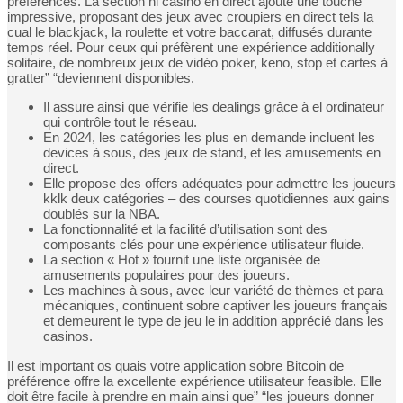
préférences. La section ni casino en direct ajoute une touche
impressive, proposant des jeux avec croupiers en direct tels la
cual le blackjack, la roulette et votre baccarat, diffusés durante
temps réel. Pour ceux qui préfèrent une expérience additionally
solitaire, de nombreux jeux de vidéo poker, keno, stop et cartes à
gratter” “deviennent disponibles.
Il assure ainsi que vérifie les dealings grâce à el ordinateur
qui contrôle tout le réseau.
En 2024, les catégories les plus en demande incluent les
devices à sous, des jeux de stand, et les amusements en
direct.
Elle propose des offers adéquates pour admettre les joueurs
kklk deux catégories – des courses quotidiennes aux gains
doublés sur la NBA.
La fonctionnalité et la facilité d’utilisation sont des
composants clés pour une expérience utilisateur fluide.
La section « Hot » fournit une liste organisée de
amusements populaires pour des joueurs.
Les machines à sous, avec leur variété de thèmes et para
mécaniques, continuent sobre captiver les joueurs français
et demeurent le type de jeu le in addition apprécié dans les
casinos.
Il est important os quais votre application sobre Bitcoin de
préférence offre la excellente expérience utilisateur feasible. Elle
doit être facile à prendre en main ainsi que” “les joueurs donner