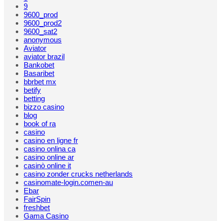
9
9600_prod
9600_prod2
9600_sat2
anonymous
Aviator
aviator brazil
Bankobet
Basaribet
bbrbet mx
betify
betting
bizzo casino
blog
book of ra
casino
casino en ligne fr
casino onlina ca
casino online ar
casinò online it
casino zonder crucks netherlands
casinomate-login.comen-au
Ebar
FairSpin
freshbet
Gama Casino