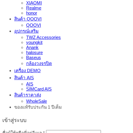
XIAOMI
Realme
honor
สินค้า QOOVI
QOOVI
อุปกรณ์เสริม
TWZ Accessories
youngkit
Anank
halosure
Baseus
กล้องวงจรปิด
เครื่อง DEMO
สินค้า AIS
AIS
SIMCard AIS
สินค้าราคาส่ง
WholeSale
ของแท้รับประกัน 1 ปีเต็ม
เข้าสู่ระบบ
ต้องการ
ชื่อผู้ใช้หรือที่อยู่อีเมล
*