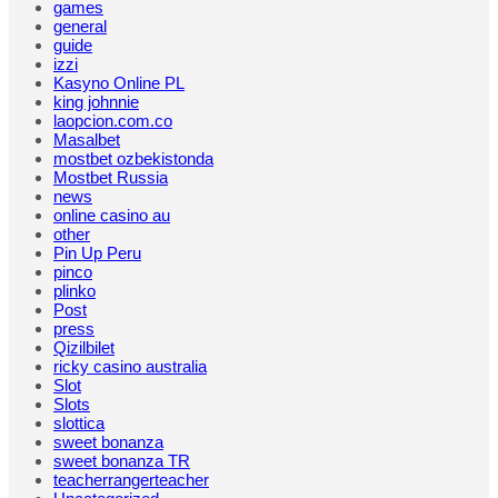
games
general
guide
izzi
Kasyno Online PL
king johnnie
laopcion.com.co
Masalbet
mostbet ozbekistonda
Mostbet Russia
news
online casino au
other
Pin Up Peru
pinco
plinko
Post
press
Qizilbilet
ricky casino australia
Slot
Slots
slottica
sweet bonanza
sweet bonanza TR
teacherrangerteacher