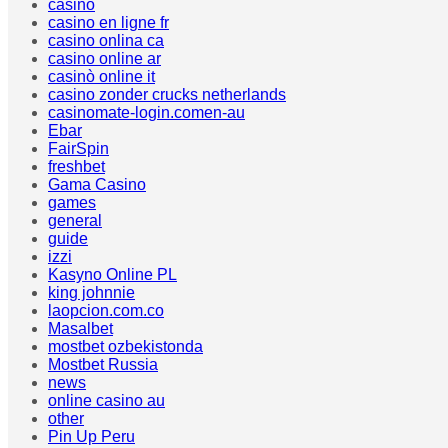
casino
casino en ligne fr
casino onlina ca
casino online ar
casinò online it
casino zonder crucks netherlands
casinomate-login.comen-au
Ebar
FairSpin
freshbet
Gama Casino
games
general
guide
izzi
Kasyno Online PL
king johnnie
laopcion.com.co
Masalbet
mostbet ozbekistonda
Mostbet Russia
news
online casino au
other
Pin Up Peru