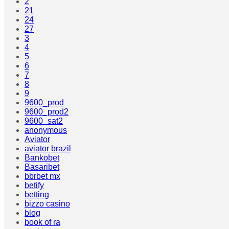
2
21
24
27
3
4
5
6
7
8
9
9600_prod
9600_prod2
9600_sat2
anonymous
Aviator
aviator brazil
Bankobet
Basaribet
bbrbet mx
betify
betting
bizzo casino
blog
book of ra