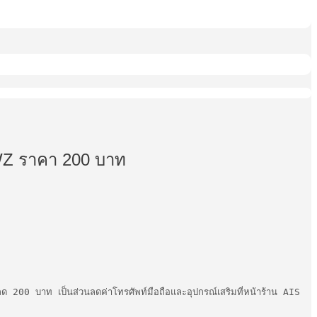
TWZ ราคา 200 บาท
00 บาท เป็นส่วนลดค่าโทรศัพท์มือถือและอุปกรณ์เสริมที่หน้าร้าน AIS 