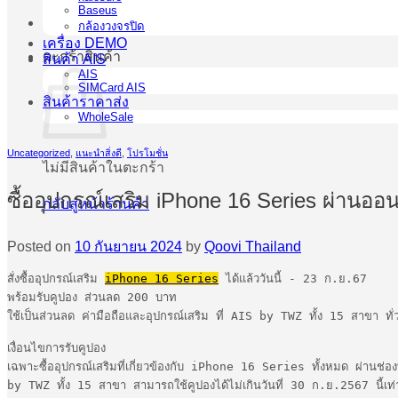
Baseus
กล้องวงจรปิด
เครื่อง DEMO
ตะกร้าสินค้า
สินค้า AIS
AIS
SIMCard AIS
สินค้าราคาส่ง
WholeSale
Uncategorized
,
แนะนำสิ่งดี
,
โปรโมชั่น
ไม่มีสินค้าในตะกร้า
ซื้ออุปกรณ์เสริม iPhone 16 Series ผ่านอ
กลับสู่หน้าร้านค้า
Posted on
10 กันยายน 2024
by
Qoovi Thailand
สั่งซื้ออุปกรณ์เสริม 
iPhone 16 Series
 ได้แล้ววันนี้ - 23 ก.ย.67
พร้อมรับคูปอง ส่วนลด 200 บาท 
ใช้เป็นส่วนลด ค่ามือถือและอุปกรณ์เสริม ที่ AIS by TWZ ทั้ง 15 สาขา ทั่
เงื่อนไขการรับคูปอง
เฉพาะซื้ออุปกรณ์เสริมที่เกี่ยวข้องกับ iPhone 16 Series ทั้งหมด ผ่าน
by TWZ ทั้ง 15 สาขา สามารถใช้คูปองได้ไม่เกินวันที่ 30 ก.ย.2567 นี้เท่า