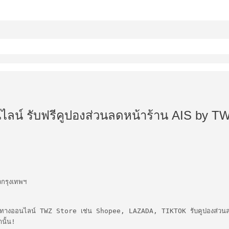
อนไลน์ รับฟรีคูปองส่วนลดหน้าร้าน AIS by 
วกรุงเทพฯ
ช่องทางออนไลน์ TWZ Store เช่น Shopee, LAZADA, TIKTOK รับคูปองส่วนลด 2
นั้น!