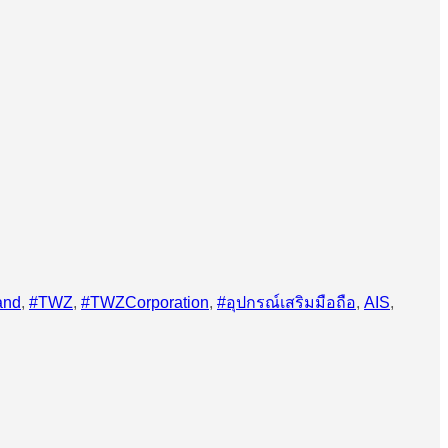
and
,
#TWZ
,
#TWZCorporation
,
#อุปกรณ์เสริมมือถือ
,
AIS
,