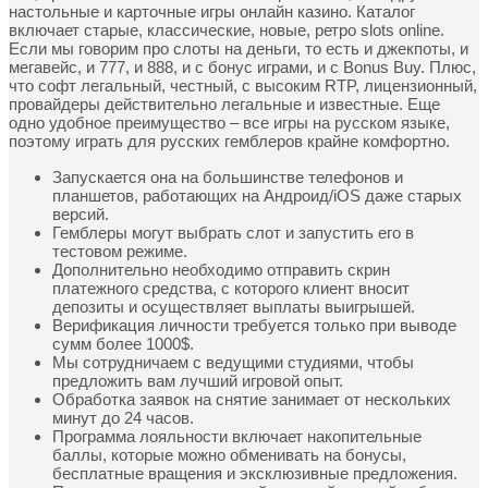
настольные и карточные игры онлайн казино. Каталог
включает старые, классические, новые, ретро slots online.
Если мы говорим про слоты на деньги, то есть и джекпоты, и
мегавейс, и 777, и 888, и с бонус играми, и с Bonus Buy. Плюс,
что софт легальный, честный, с высоким RTP, лицензионный,
провайдеры действительно легальные и известные. Еще
одно удобное преимущество – все игры на русском языке,
поэтому играть для русских гемблеров крайне комфортно.
Запускается она на большинстве телефонов и
планшетов, работающих на Андроид/iOS даже старых
версий.
Гемблеры могут выбрать слот и запустить его в
тестовом режиме.
Дополнительно необходимо отправить скрин
платежного средства, с которого клиент вносит
депозиты и осуществляет выплаты выигрышей.
Верификация личности требуется только при выводе
сумм более 1000$.
Мы сотрудничаем с ведущими студиями, чтобы
предложить вам лучший игровой опыт.
Обработка заявок на снятие занимает от нескольких
минут до 24 часов.
Программа лояльности включает накопительные
баллы, которые можно обменивать на бонусы,
бесплатные вращения и эксклюзивные предложения.