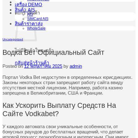
เครื่อง DEMO
สินค้า AIS
ตะกร้าสินค้า
AIS
SIMCard AIS
สินค้าราคาส่ง
WholeSale
Uncategorized
ไม่มีสินค้าในตะกร้า
Водка Бет Официальный Сайт
กลับสู่หน้าร้านค้า
Posted on
12 พฤษภาคม 2025
by
admin
Портал Vodka Bet недоступен в определенных юрисдикциях.
Законы некоторых стран запрещают работу сайта ввиду
отсутствия местной лицензии. Например, работа казино
запрещена в Великобритании, США и Франции.
Как Ускорить Выплату Средств На
Сайте Vodkabet?
У каждого автомата свои уникальные особенности, от
бонусных раундов до бесплатных вращений, что делает
игровой процесс разнообразным и интересным. Они имеют