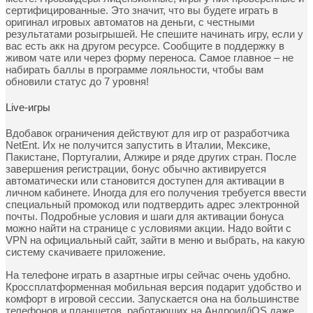
сертифицированные. Это значит, что вы будете играть в
оригинал игровых автоматов на деньги, с честными
результатами розыгрышей. Не спешите начинать игру, если у
вас есть акк на другом ресурсе. Сообщите в поддержку в
живом чате или через форму переноса. Самое главное – не
набирать баллы в программе лояльности, чтобы вам
обновили статус до 7 уровня!
Live-игры
Вдобавок ограничения действуют для игр от разработчика
NetEnt. Их не получится запустить в Италии, Мексике,
Пакистане, Португалии, Алжире и ряде других стран. После
завершения регистрации, бонус обычно активируется
автоматически или становится доступен для активации в
личном кабинете. Иногда для его получения требуется ввести
специальный промокод или подтвердить адрес электронной
почты. Подробные условия и шаги для активации бонуса
можно найти на странице с условиями акции. Надо войти с
VPN на официальный сайт, зайти в меню и выбрать, на какую
систему скачиваете приложение.
На телефоне играть в азартные игры сейчас очень удобно.
Кроссплатформенная мобильная версия подарит удобство и
комфорт в игровой сессии. Запускается она на большинстве
телефонов и планшетов, работающих на Андроид/iOS даже