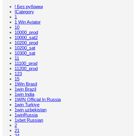
! Без рубрики
!Category
1
1 Win Aviator
10
10000_prod
10000_sat2
10200_prod
10200_sat
10300_sat
11
11100_prod
11200_prod
123
15
1Win Brasil
1win Brazil
1win India
1WIN Official In Russia
1win Turkiye
1win uzbekistan
1winRussia
1xbet Russian
2
21
24