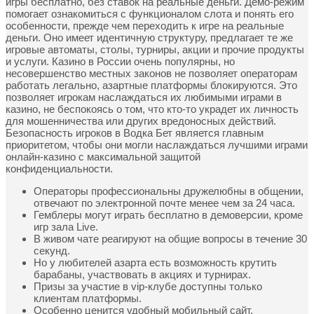
игры бесплатно, без ставок на реальные деньги. Демо-режим
помогает ознакомиться с функционалом слота и понять его
особенности, прежде чем переходить к игре на реальные
деньги. Оно имеет идентичную структуру, предлагает те же
игровые автоматы, столы, турниры, акции и прочие продукты
и услуги. Казино в России очень популярны, но
несовершенство местных законов не позволяет операторам
работать легально, азартные платформы блокируются. Это
позволяет игрокам наслаждаться их любимыми играми в
казино, не беспокоясь о том, что кто-то украдет их личность
для мошенничества или других вредоносных действий.
Безопасность игроков в Водка Бет является главным
приоритетом, чтобы они могли наслаждаться лучшими играми
онлайн-казино с максимальной защитой
конфиденциальности.
Операторы профессиональны дружелюбны в общении,
отвечают по электронной почте менее чем за 24 часа.
Гемблеры могут играть бесплатно в демоверсии, кроме
игр зала Live.
В живом чате реагируют на общие вопросы в течение 30
секунд.
Но у любителей азарта есть возможность крутить
барабаны, участвовать в акциях и турнирах.
Призы за участие в vip-клубе доступны только
клиентам платформы.
Особенно ценится удобный мобильный сайт,