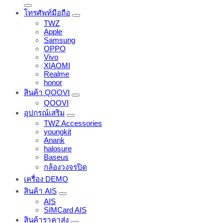
โทรศัพท์มือถือ
TWZ
Apple
Samsung
OPPO
Vivo
XIAOMI
Realme
honor
สินค้า QOOVI
QOOVI
อุปกรณ์เสริม
TWZ Accessories
youngkit
Anank
halosure
Baseus
กล้องวงจรปิด
เครื่อง DEMO
สินค้า AIS
AIS
SIMCard AIS
สินค้าราคาส่ง