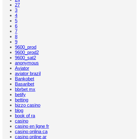
27
3
4
5
6
7
8
9
9600_prod
9600_prod2
9600_sat2
anonymous
Aviator
aviator brazil
Bankobet
Basaribet
bbrbet mx
betify
betting
bizzo casino
blog
book of ra
casino
casino en ligne fr
casino onlina ca
casino online ar