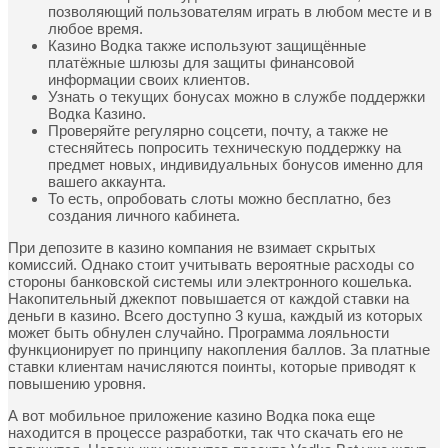
позволяющий пользователям играть в любом месте и в
любое время.
Казино Водка также используют защищённые
платёжные шлюзы для защиты финансовой
информации своих клиентов.
Узнать о текущих бонусах можно в службе поддержки
Водка Казино.
Проверяйте регулярно соцсети, почту, а также не
стесняйтесь попросить техническую поддержку на
предмет новых, индивидуальных бонусов именно для
вашего аккаунта.
То есть, опробовать слоты можно бесплатно, без
создания личного кабинета.
При депозите в казино компания не взимает скрытых
комиссий. Однако стоит учитывать вероятные расходы со
стороны банковской системы или электронного кошелька.
Накопительный джекпот повышается от каждой ставки на
деньги в казино. Всего доступно 3 куша, каждый из которых
может быть обнулен случайно. Программа лояльности
функционирует по принципу накопления баллов. За платные
ставки клиентам начисляются поинты, которые приводят к
повышению уровня.
А вот мобильное приложение казино Водка пока еще
находится в процессе разработки, так что скачать его не