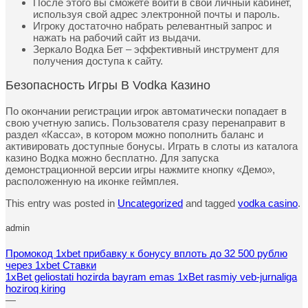
После этого вы сможете войти в свой личный кабинет,
используя свой адрес электронной почты и пароль.
Игроку достаточно набрать релевантный запрос и
нажать на рабочий сайт из выдачи.
Зеркало Водка Бет – эффективный инструмент для
получения доступа к сайту.
Безопасность Игры В Vodka Казино
По окончании регистрации игрок автоматически попадает в
свою учетную запись. Пользователя сразу перенаправит в
раздел «Касса», в котором можно пополнить баланс и
активировать доступные бонусы. Играть в слоты из каталога
казино Водка можно бесплатно. Для запуска
демонстрационной версии игры нажмите кнопку «Демо»,
расположенную на иконке геймплея.
This entry was posted in
Uncategorized
and tagged
vodka casino
.
admin
Промокод 1xbet прибавку к бонусу вплоть до 32 500 рублю
через 1xbet Ставки
1xBet geliostati hozirda bayram emas 1xBet rasmiy veb-jurnaliga
hoziroq kiring
—