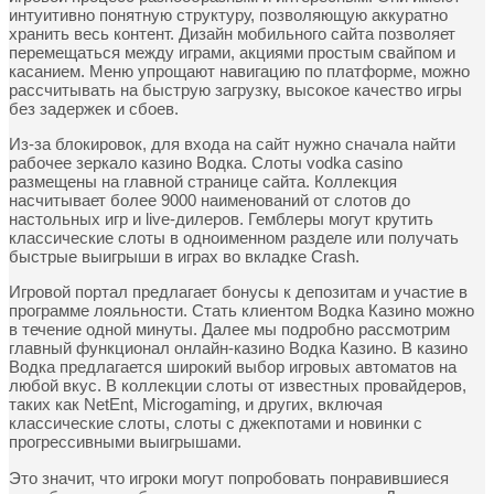
интуитивно понятную структуру, позволяющую аккуратно
хранить весь контент. Дизайн мобильного сайта позволяет
перемещаться между играми, акциями простым свайпом и
касанием. Меню упрощают навигацию по платформе, можно
рассчитывать на быструю загрузку, высокое качество игры
без задержек и сбоев.
Из-за блокировок, для входа на сайт нужно сначала найти
рабочее зеркало казино Водка. Слоты vodka casino
размещены на главной странице сайта. Коллекция
насчитывает более 9000 наименований от слотов до
настольных игр и live-дилеров. Гемблеры могут крутить
классические слоты в одноименном разделе или получать
быстрые выигрыши в играх во вкладке Crash.
Игровой портал предлагает бонусы к депозитам и участие в
программе лояльности. Стать клиентом Водка Казино можно
в течение одной минуты. Далее мы подробно рассмотрим
главный функционал онлайн-казино Водка Казино. В казино
Водка предлагается широкий выбор игровых автоматов на
любой вкус. В коллекции слоты от известных провайдеров,
таких как NetEnt, Microgaming, и других, включая
классические слоты, слоты с джекпотами и новинки с
прогрессивными выигрышами.
Это значит, что игроки могут попробовать понравившиеся