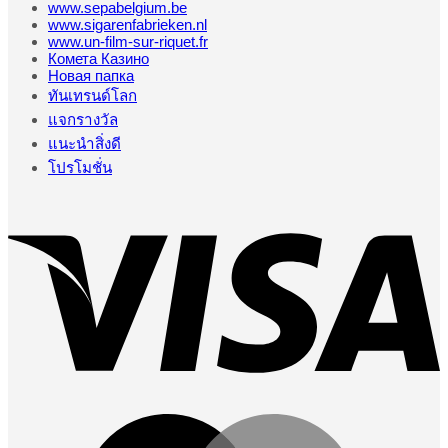
www.sepabelgium.be
www.sigarenfabrieken.nl
www.un-film-sur-riquet.fr
Комета Казино
Новая папка
ทันเทรนด์โลก
แจกรางวัล
แนะนำสิ่งดี
โปรโมชั่น