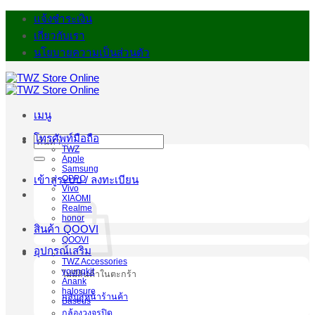
ข้าม
แจ้งชำระเงิน
ไป
เกี่ยวกับเรา
ยัง
นโยบายความเป็นส่วนตัว
เนื้อหา
เมนู
โทรศัพท์มือถือ
ค้นหา:
TWZ
Apple
Samsung
OPPO
เข้าสู่ระบบ / ลงทะเบียน
Vivo
XIAOMI
Realme
honor
สินค้า QOOVI
QOOVI
อุปกรณ์เสริม
TWZ Accessories
youngkit
ไม่มีสินค้าในตะกร้า
Anank
halosure
กลับสู่หน้าร้านค้า
Baseus
กล้องวงจรปิด