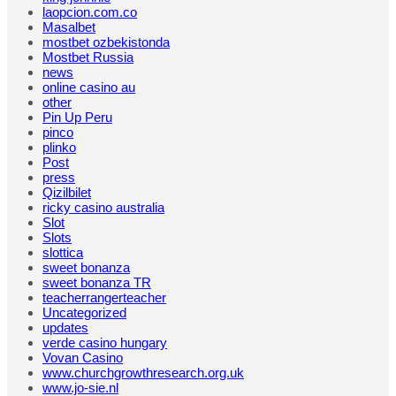
laopcion.com.co
Masalbet
mostbet ozbekistonda
Mostbet Russia
news
online casino au
other
Pin Up Peru
pinco
plinko
Post
press
Qizilbilet
ricky casino australia
Slot
Slots
slottica
sweet bonanza
sweet bonanza TR
teacherrangerteacher
Uncategorized
updates
verde casino hungary
Vovan Casino
www.churchgrowthresearch.org.uk
www.jo-sie.nl