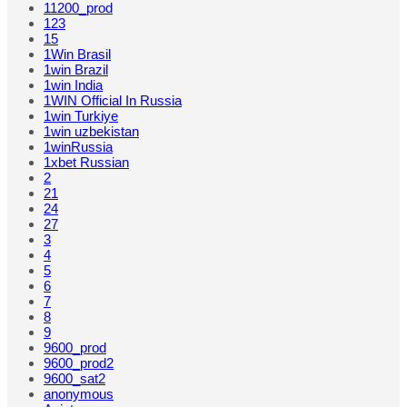
11200_prod
123
15
1Win Brasil
1win Brazil
1win India
1WIN Official In Russia
1win Turkiye
1win uzbekistan
1winRussia
1xbet Russian
2
21
24
27
3
4
5
6
7
8
9
9600_prod
9600_prod2
9600_sat2
anonymous