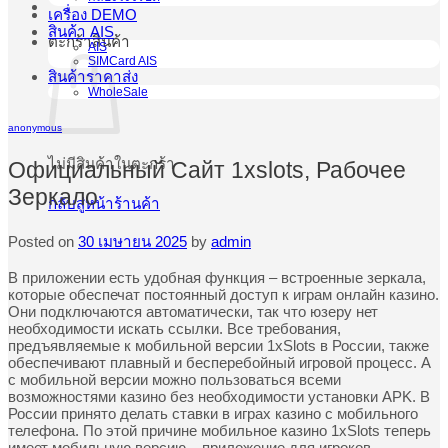
เครื่อง DEMO
สินค้า AIS
ตะกร้าสินค้า
AIS
SIMCard AIS
สินค้าราคาส่ง
WholeSale
anonymous
ไม่มีสินค้าในตะกร้า
Официальный Сайт 1xslots, Рабочее
Зеркало
กลับสู่หน้าร้านค้า
Posted on
30 เมษายน 2025
by
admin
В приложении есть удобная функция – встроенные зеркала,
которые обеспечат постоянный доступ к играм онлайн казино.
Они подключаются автоматически, так что юзеру нет
необходимости искать ссылки. Все требования,
предъявляемые к мобильной версии 1xSlots в России, также
обеспечивают плавный и бесперебойный игровой процесс. А
с мобильной версии можно пользоваться всеми
возможностями казино без необходимости установки APK. В
России принято делать ставки в играх казино с мобильного
телефона. По этой причине мобильное казино 1xSlots теперь
имеет мобильную версию – приложение для игроков.