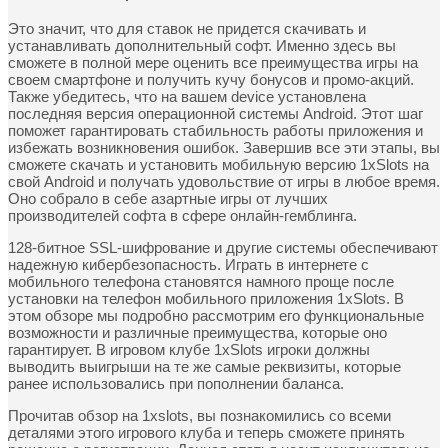
Это значит, что для ставок не придется скачивать и
устанавливать дополнительный софт. Именно здесь вы
сможете в полной мере оценить все преимущества игры на
своем смартфоне и получить кучу бонусов и промо-акций.
Также убедитесь, что на вашем device установлена
последняя версия операционной системы Android. Этот шаг
поможет гарантировать стабильность работы приложения и
избежать возникновения ошибок. Завершив все эти этапы, вы
сможете скачать и установить мобильную версию 1xSlots на
свой Android и получать удовольствие от игры в любое время.
Оно собрало в себе азартные игры от лучших
производителей софта в сфере онлайн-гемблинга.
128-битное SSL-шифрование и другие системы обеспечивают
надежную кибербезопасность. Играть в интернете с
мобильного телефона становятся намного проще после
установки на телефон мобильного приложения 1xSlots. В
этом обзоре мы подробно рассмотрим его функциональные
возможности и различные преимущества, которые оно
гарантирует. В игровом клубе 1xSlots игроки должны
выводить выигрыши на те же самые реквизиты, которые
ранее использовались при пополнении баланса.
Прочитав обзор на 1xslots, вы познакомились со всеми
деталями этого игрового клуба и теперь сможете принять