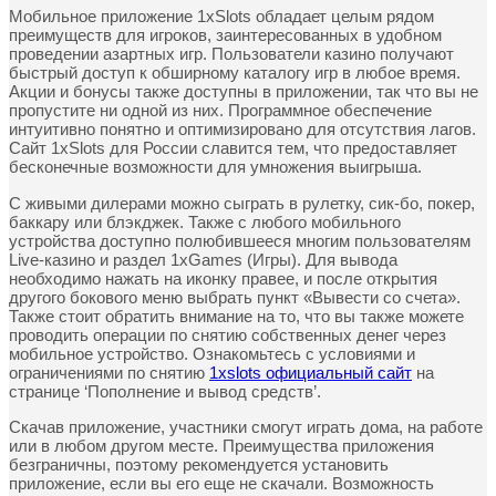
Мобильное приложение 1xSlots обладает целым рядом
преимуществ для игроков, заинтересованных в удобном
проведении азартных игр. Пользователи казино получают
быстрый доступ к обширному каталогу игр в любое время.
Акции и бонусы также доступны в приложении, так что вы не
пропустите ни одной из них. Программное обеспечение
интуитивно понятно и оптимизировано для отсутствия лагов.
Сайт 1xSlots для России славится тем, что предоставляет
бесконечные возможности для умножения выигрыша.
С живыми дилерами можно сыграть в рулетку, сик-бо, покер,
баккару или блэкджек. Также с любого мобильного
устройства доступно полюбившееся многим пользователям
Live-казино и раздел 1xGames (Игры). Для вывода
необходимо нажать на иконку правее, и после открытия
другого бокового меню выбрать пункт «Вывести со счета».
Также стоит обратить внимание на то, что вы также можете
проводить операции по снятию собственных денег через
мобильное устройство. Ознакомьтесь с условиями и
ограничениями по снятию
1xslots официальный сайт
на
странице ‘Пополнение и вывод средств’.
Скачав приложение, участники смогут играть дома, на работе
или в любом другом месте. Преимущества приложения
безграничны, поэтому рекомендуется установить
приложение, если вы его еще не скачали. Возможность