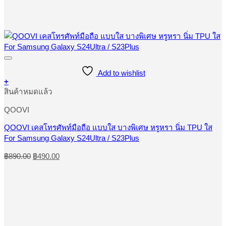
Add to wishlist
+
This
สินค้าหมดแล้ว
product
has
QOOVI
multiple
variants.
QOOVI เคสโทรศัพท์มือถือ แบบใส บางพิเศษ หรูหรา นิ่ม TPU ใส
The
For Samsung Galaxy S24Ultra / S23Plus
options
may
Original
Current
฿
890.00
฿
490.00
be
price
price
chosen
was:
is:
on
฿890.00.
฿490.00.
the
product
page