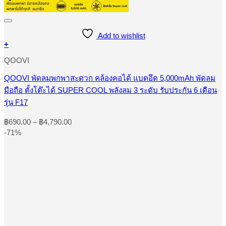
Add to wishlist
+
This
QOOVI
product
has
multiple
QOOVI พัดลมพกพาสะดวก คล้องคอได้ แบตอึด 5,000mAh พัดลม
variants.
มือถือ ตั้งโต๊ะได้ SUPER COOL พลังลม 3 ระดับ รับประกัน 6 เดือน
The
รุ่น F17
options
may
Price
be
฿
690.00
–
฿
4,790.00
range:
chosen
-71%
on
฿690.00
the
through
product
฿4,790.00
page