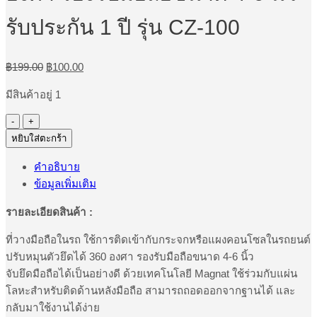
รับประกัน 1 ปี รุ่น CZ-100
Original
Current
฿
199.00
฿
100.00
price
price
was:
is:
มีสินค้าอยู่ 1
฿199.00.
฿100.00.
จำนวน
QOOVI
หยิบใส่ตะกร้า
Car
Holder
คำอธิบาย
ที่
ข้อมูลเพิ่มเติม
วางมือ
ถือ
รายละเอียดสินค้า :
ในรถ
ที่วางมือถือในรถ ใช้การติดเข้ากับกระจกหรือแผงคอนโซลในรถยนต์
ปรับ
ปรับหมุนตัวยึดได้ 360 องศา รองรับมือถือขนาด 4-6 นิ้ว
หมุน
จับยึดมือถือได้เป็นอย่างดี ด้วยเทคโนโลยี Magnat ใช้ร่วมกับแผ่น
ตัว
โลหะสำหรับติดด้านหลังมือถือ สามารถถอดออกจากฐานได้ และ
ยึด
กลับมาใช้งานได้ง่าย
ได้