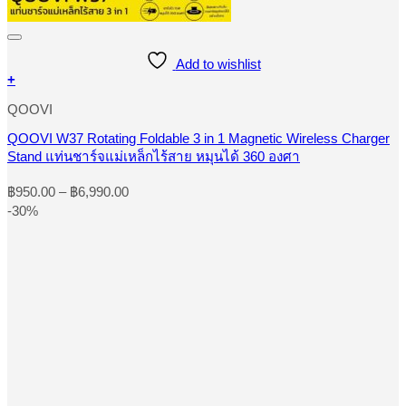
Add to wishlist
+
This
QOOVI
product
has
QOOVI W37 Rotating Foldable 3 in 1 Magnetic Wireless Charger
multiple
variants.
Stand แท่นชาร์จแม่เหล็กไร้สาย หมุนได้ 360 องศา
The
options
Price
฿
950.00
–
฿
6,990.00
may
range:
-30%
be
฿950.00
chosen
through
on
฿6,990.00
the
product
page