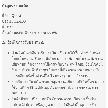
360
ข้อมูลทางเทคนิค :
องศา
รองรับ
ยี่ห้อ : Qoovi
มือ
ชื่อรุ่น : CZ-100
ถือ
สี : ทอง
ขนาด
น้ำหนักของสินค้า : ประมาณ 65 กรัม
4-
6
⚠️ เงื่อนไขการรับประกัน ⚠️
นิ้ว
รับ
ตัวผลิตภัณฑ์สินค้ารับประกัน 1 ปี ภายใต้เงื่อนไขที่กำหนด
ประกัน
โดยเป็นความเสียหายที่เกิดจากการผลิตและไม่รวมถึงความ
1
เสียหายที่เกิดจากการใช้งานที่ผิดประเภท โดยมีเงื่อนไขดังนี้
ปี
รับประกันสินค้าที่ชำรุดเสียหายที่เกิดจากความบกพร่องใน
รุ่น
การผลิต หรือชิ้นส่วนที่ไม่ได้มาตรฐานจากโรงงาน
CZ-
100
การรับประกันจะไม่ครอบคลุมความเสียหายที่เกิดขึ้นจากการ
ชิ้น
ใช้งานที่ผิดวิธี, อุบัติเหตุ, ภัยธรรมชาติ, การตกหล่น, การ
ซ่อมแซม
สินค้ามีรอยแก้ไข แตกหัก มีสภาพความเสียหาย ชิ้นส่วน
อุปกรณ์ไม่ครบ หรือสูญหายจะถือว่าสินค้าสิ้นสุดการรับ