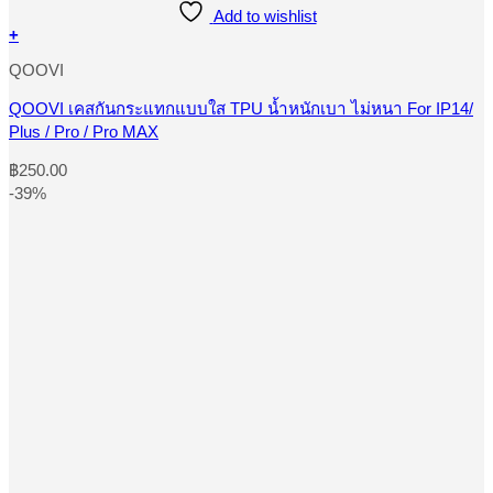
Add to wishlist
+
This
QOOVI
product
has
multiple
QOOVI เคสกันกระแทกแบบใส TPU น้ำหนักเบา ไม่หนา For IP14/
variants.
Plus / Pro / Pro MAX
The
options
฿
250.00
may
-39%
be
chosen
on
the
product
page