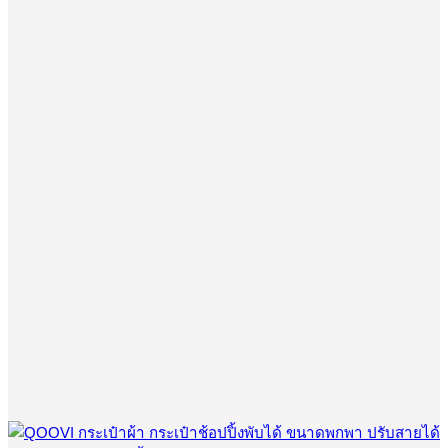
฿799.00.
฿490.00.