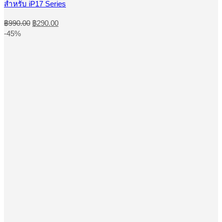
สำหรับ iP17 Series
The
options
Original
Current
฿
990.00
฿
290.00
may
price
price
-45%
be
was:
is:
chosen
฿990.00.
฿290.00.
on
the
product
page