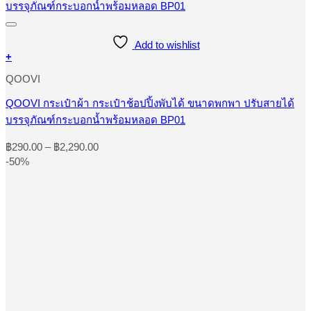
Add to wishlist
+
This
QOOVI
product
has
multiple
QOOVI กระเป๋าผ้า กระเป๋าช้อปปิ้งพับได้ ขนาดพกพา ปรับสายได้
variants.
บรรจุภัณฑ์กระบอกน้ำพร้อมหลอด BP01
The
options
Price
฿
290.00
–
฿
2,290.00
may
range:
-50%
be
฿290.00
chosen
through
on
the
฿2,290.00
product
page