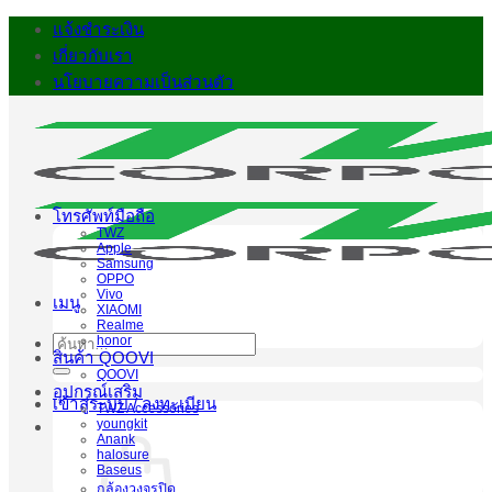
ข้าม
แจ้งชำระเงิน
ไป
เกี่ยวกับเรา
ยัง
นโยบายความเป็นส่วนตัว
เนื้อหา
โทรศัพท์มือถือ
TWZ
Apple
Samsung
OPPO
Vivo
เมนู
XIAOMI
Realme
honor
ค้นหา:
สินค้า QOOVI
QOOVI
อุปกรณ์เสริม
เข้าสู่ระบบ / ลงทะเบียน
TWZ Accessories
youngkit
Anank
halosure
Baseus
กล้องวงจรปิด