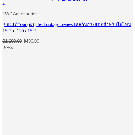
+
This
TWZ Accessories
product
has
multiple
[ของแท้Youngkit] Technology Series เคสกันกระแทกสำหรับไอโฟน
variants.
15 Pro / 15 / 15 P
The
options
Original
Current
฿
1,290.00
฿
490.00
may
price
price
-59%
be
was:
is:
chosen
฿1,290.00.
฿490.00.
on
the
product
page