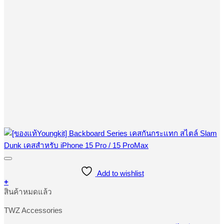
Add to wishlist
+
This
สินค้าหมดแล้ว
product
has
TWZ Accessories
multiple
variants.