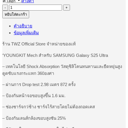
สี
ล้างค่า
จำนวน
[ของ
หยิบใส่ตะกร้า
แท้Youngkit]
คำอธิบาย
Mech
ข้อมูลเพิ่มเติม
เคส
กัน
ร้าน TWZ Official Store จำหน่ายของแท้
กระแทก
เคส
‘YOUNGKIT Mech สำหรับ SAMSUNG Galaxy S25 Ultra
ชาร์จ
– เทคโนโลยี Shock Absorption วัสดุซิลิโคนทนทานและยืดหยุ่นสูง
ไร้
ดูดซับแรงกระแทก 360องศา
สาย
เคส
– ผ่านการ Drop test 2.98 เมตร 872 ครั้ง
สำหรับ
SAMSUNG
– ป้องกันหน้าจอขอบสูงขึ้น 1.6 มม.
Galaxy
S25
– ช่องชาร์จกว่ช้าง ชาร์จไร้สายโดยไม่ต้องถอดเคส
Ultra
ชิ้น
– ป้องกันเลนส์กล้องขอบสูงชัน 25%