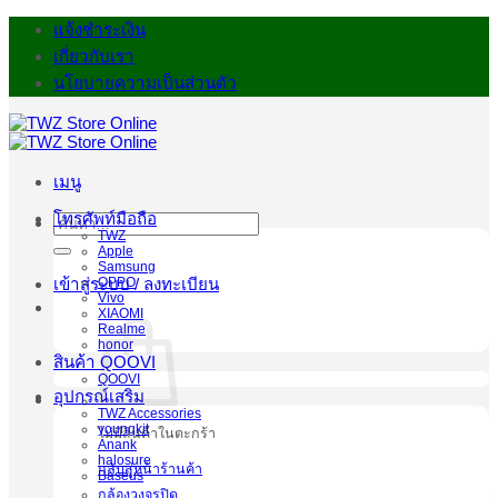
ข้าม
แจ้งชำระเงิน
ไป
เกี่ยวกับเรา
ยัง
นโยบายความเป็นส่วนตัว
เนื้อหา
เมนู
โทรศัพท์มือถือ
ค้นหา:
TWZ
Apple
Samsung
OPPO
เข้าสู่ระบบ / ลงทะเบียน
Vivo
XIAOMI
Realme
honor
สินค้า QOOVI
QOOVI
อุปกรณ์เสริม
TWZ Accessories
youngkit
ไม่มีสินค้าในตะกร้า
Anank
halosure
กลับสู่หน้าร้านค้า
Baseus
กล้องวงจรปิด