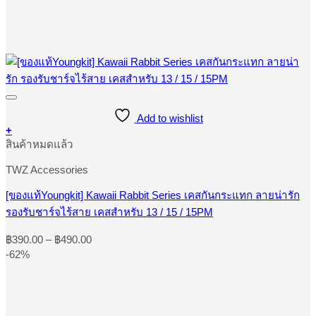
Add to wishlist
+
This
สินค้าหมดแล้ว
product
has
TWZ Accessories
multiple
variants.
[ของแท้Youngkit] Kawaii Rabbit Series เคสกันกระแทก ลายน่ารัก
The
รองรับชาร์จไร้สาย เคสสำหรับ 13 / 15 / 15PM
options
may
Price
be
฿
390.00
–
฿
490.00
range:
chosen
-62%
on
฿390.00
the
through
product
฿490.00
page