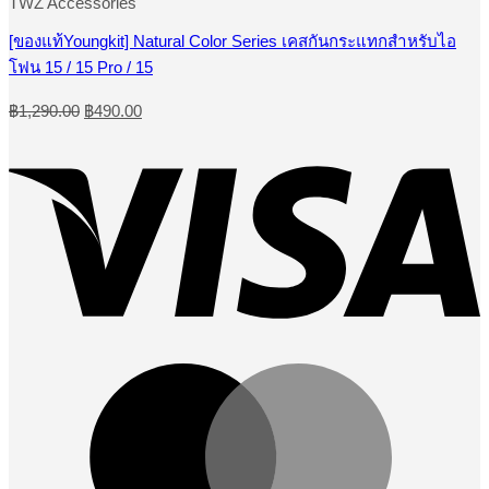
TWZ Accessories
multiple
variants.
[ของแท้Youngkit] Natural Color Series เคสกันกระแทกสำหรับไอ
The
โฟน 15 / 15 Pro / 15
options
may
Original
Current
be
฿
1,290.00
฿
490.00
price
price
chosen
was:
is:
on
the
฿1,290.00.
฿490.00.
product
page