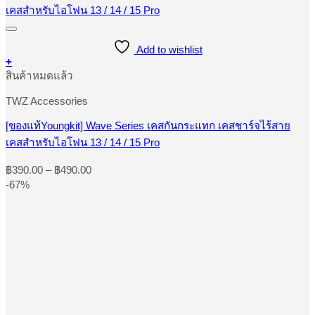
Add to wishlist
+
This
สินค้าหมดแล้ว
product
has
TWZ Accessories
multiple
variants.
[ของแท้Youngkit] Wave Series เคสกันกระแทก เคสชาร์จไร้สาย
The
เคสสำหรับไอโฟน 13 / 14 / 15 Pro
options
may
Price
be
฿
390.00
–
฿
490.00
range:
chosen
-67%
on
฿390.00
the
through
product
฿490.00
page