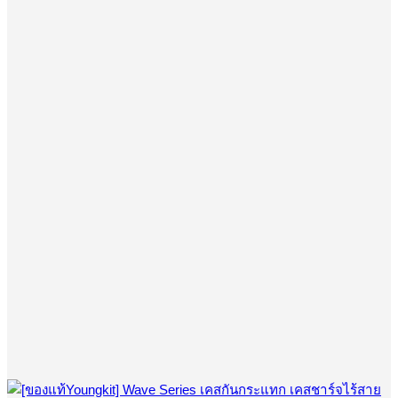
the
฿1,690.00.
฿690.00.
product
page