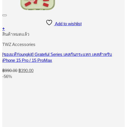
Add to wishlist
+
This
สินค้าหมดแล้ว
product
has
TWZ Accessories
multiple
variants.
[ของแท้Youngkit] Grateful Series เคสกันกระแทก เคสสำหรับ
The
iPhone 15 Pro / 15 ProMax
options
may
Original
Current
฿
990.00
฿
390.00
be
price
price
-56%
chosen
was:
is:
on
฿990.00.
฿390.00.
the
product
page