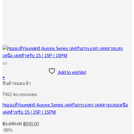
Add to wishlist
+
This
สินค้าหมดแล้ว
product
has
TWZ Accessories
multiple
variants.
[ของแท้Youngkit] Aurora Series เคสกันกระแทก เคสลายแสงเหนือ
The
เคสสำหรับ 15 / 15P / 15PM
options
may
Original
Current
be
฿
1,690.00
฿
690.00
price
price
chosen
-56%
was:
is:
on