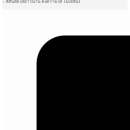
– สีสันสดใสยาวนาน คงความใส ไม่เหลือง