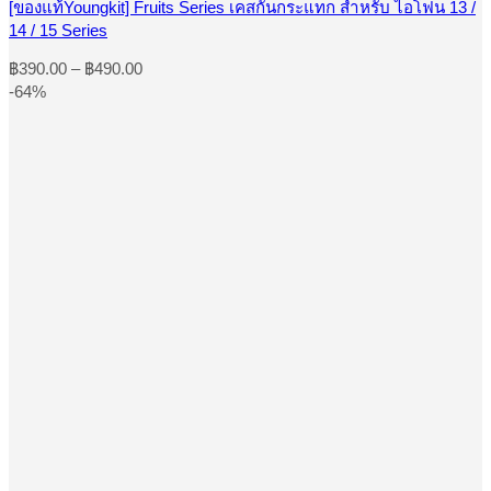
[ของแท้Youngkit] Fruits Series เคสกันกระแทก สำหรับ ไอโฟน 13 /
The
14 / 15 Series
options
may
Price
฿
390.00
–
฿
490.00
be
range:
-64%
chosen
฿390.00
on
through
the
product
฿490.00
page