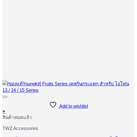
Add to wishlist
+
This
สินค้าหมดแล้ว
product
has
TWZ Accessories
multiple
variants.