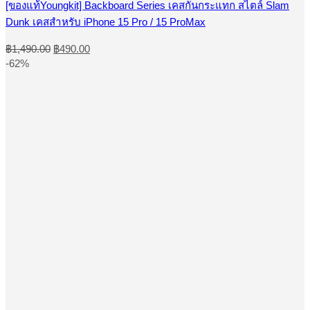
[ของแท้Youngkit] Backboard Series เคสกันกระแทก สไตล์ Slam
The
Dunk เคสสำหรับ iPhone 15 Pro / 15 ProMax
options
may
Original
Current
be
฿
1,490.00
฿
490.00
price
price
chosen
-62%
was:
is:
on
the
฿1,490.00.
฿490.00.
product
page