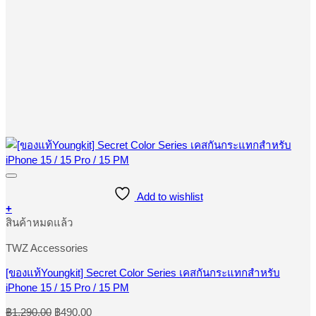
Add to wishlist
+
This
สินค้าหมดแล้ว
product
has
TWZ Accessories
multiple
variants.
[ของแท้Youngkit] Secret Color Series เคสกันกระแทกสำหรับ
The
iPhone 15 / 15 Pro / 15 PM
options
may
Original
Current
฿
1,290.00
฿
490.00
be