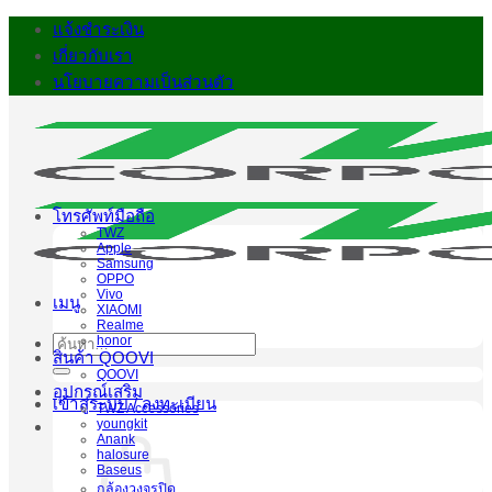
ข้าม
แจ้งชำระเงิน
ไป
เกี่ยวกับเรา
ยัง
นโยบายความเป็นส่วนตัว
เนื้อหา
โทรศัพท์มือถือ
TWZ
Apple
Samsung
OPPO
Vivo
เมนู
XIAOMI
Realme
honor
ค้นหา:
สินค้า QOOVI
QOOVI
อุปกรณ์เสริม
เข้าสู่ระบบ / ลงทะเบียน
TWZ Accessories
youngkit
Anank
halosure
Baseus
กล้องวงจรปิด