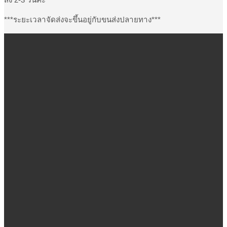
***ระยะเวลาจัดส่งจะขึ้นอยู่กับขนส่งปลายทาง***