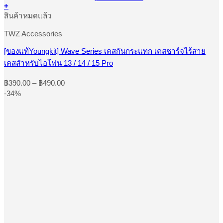
+
This
สินค้าหมดแล้ว
product
has
TWZ Accessories
multiple
variants.
[ของแท้Youngkit] Wave Series เคสกันกระแทก เคสชาร์จไร้สาย
The
เคสสำหรับไอโฟน 13 / 14 / 15 Pro
options
may
Price
be
฿
390.00
–
฿
490.00
range:
chosen
-34%
on
฿390.00
the
through
product
฿490.00
page