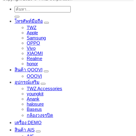
ค้นหา:
โทรศัพท์มือถือ
TWZ
Apple
Samsung
OPPO
Vivo
XIAOMI
Realme
honor
สินค้า QOOVI
QOOVI
อุปกรณ์เสริม
TWZ Accessories
youngkit
Anank
halosure
Baseus
กล้องวงจรปิด
เครื่อง DEMO
สินค้า AIS