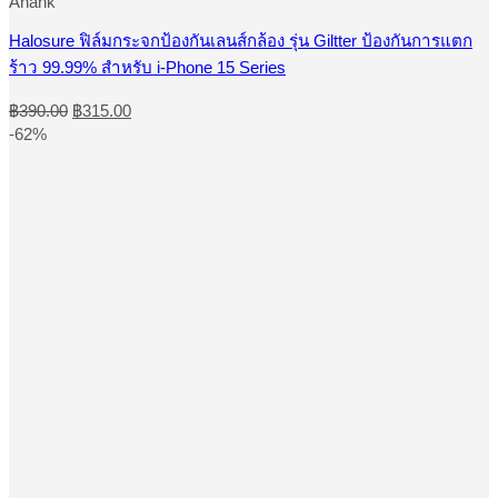
Anank
multiple
variants.
Halosure ฟิล์มกระจกป้องกันเลนส์กล้อง รุ่น Giltter ป้องกันการแตก
The
ร้าว 99.99% สําหรับ i-Phone 15 Series
options
may
Original
Current
be
฿
390.00
฿
315.00
price
price
chosen
-62%
was:
is:
on
the
฿390.00.
฿315.00.
product
page