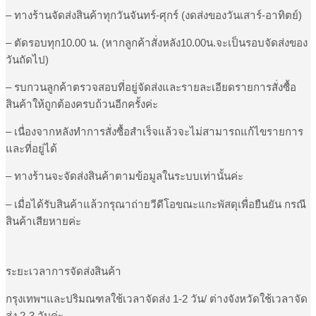
กระแทก
– ทางร้านจัดส่งสินค้าทุกวันจันทร์-ศุกร์ (งดส่งของวันเสาร์-อาทิตย์)
เคส
ตั้ง
– ตัดรอบทุก10.00 น. (หากลูกค้าสั่งหลัง10.00น.จะเป็นรอบจัดส่งของ
มือ
วันถัดไป)
ถือ
– รบกวนลูกค้าตรวจสอบที่อยู่จัดส่งและรายละเอียดรายการสั่งซื้อ
เคส
สินค้าให้ถูกต้องครบถ้วนอีกครั้งค่ะ
ชาร์จ
ไร้
– เนื่องจากหลังทำการสั่งซื้อสำเร็จแล้วจะไม่สามารถแก้ไขรายการ
สาย
และที่อยู่ได้
เคส
สำหรับ
– ทางร้านจะจัดส่งสินค้าตามข้อมูลในระบบเท่านั้นค่ะ
iPhone
15
– เมื่อได้รับสินค้าแล้วกรุณาถ่ายวีดีโอขณะแกะพัสดุเพื่อยืนยัน กรณี
Pro
สินค้าเสียหายค่ะ
/
15
Pro
Max
ระยะเวลาการจัดส่งสินค้า
ชิ้น
กรุงเทพฯและปริมณฑลใช้เวลาจัดส่ง 1-2 วัน/ ต่างจังหวัดใช้เวลาจัด
ส่ง 2-3 วันค่ะ