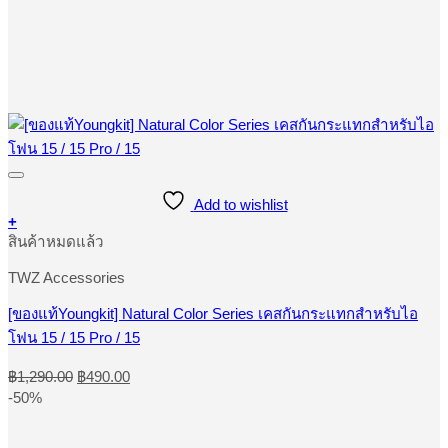
Add to wishlist
+
This
สินค้าหมดแล้ว
product
has
TWZ Accessories
multiple
variants.
[ของแท้Youngkit] Natural Color Series เคสกันกระแทกสำหรับไอ
The
โฟน 15 / 15 Pro / 15
options
may
Original
Current
be
฿
1,290.00
฿
490.00
price
price
chosen
-50%
was:
is:
on
the
฿1,290.00.
฿490.00.
product