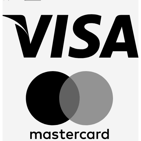
price
price
chosen
was:
is:
on
฿1,290.00.
฿490.00.
the
product
page