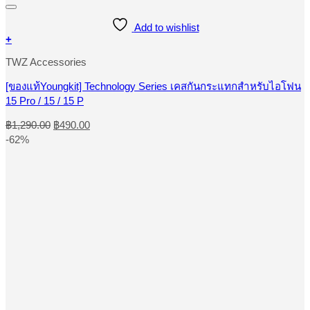
Add to wishlist
+
This
TWZ Accessories
product
has
multiple
[ของแท้Youngkit] Technology Series เคสกันกระแทกสำหรับไอโฟน
variants.
15 Pro / 15 / 15 P
The
options
Original
Current
฿
1,290.00
฿
490.00
may
price
price
-62%
be
was:
is:
chosen
฿1,290.00.
฿490.00.
on
the
product
page