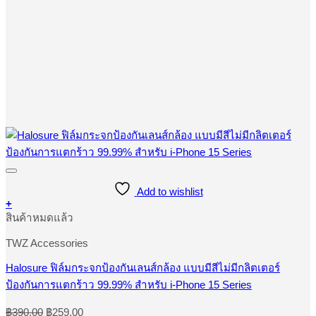
Add to wishlist
+
This
สินค้าหมดแล้ว
product
has
TWZ Accessories
multiple
variants.
Halosure ฟิล์มกระจกป้องกันเลนส์กล้อง แบบมีสีไม่มีกลิตเตอร์
The
ป้องกันการแตกร้าว 99.99% สําหรับ i-Phone 15 Series
options
may
Original
Current
be
฿
390.00
฿
259.00