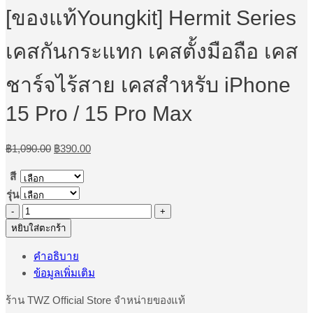
[ของแท้Youngkit] Hermit Series
เคสกันกระแทก เคสตั้งมือถือ เคส
ชาร์จไร้สาย เคสสำหรับ iPhone
15 Pro / 15 Pro Max
Original
Current
฿
1,090.00
฿
390.00
price
price
was:
is:
สี
฿1,090.00.
฿390.00.
รุ่น
จำนวน
[ของ
หยิบใส่ตะกร้า
แท้Youngkit]
คำอธิบาย
Hermit
Series
ข้อมูลเพิ่มเติม
เคส
ร้าน TWZ Official Store จำหน่ายของแท้
กัน