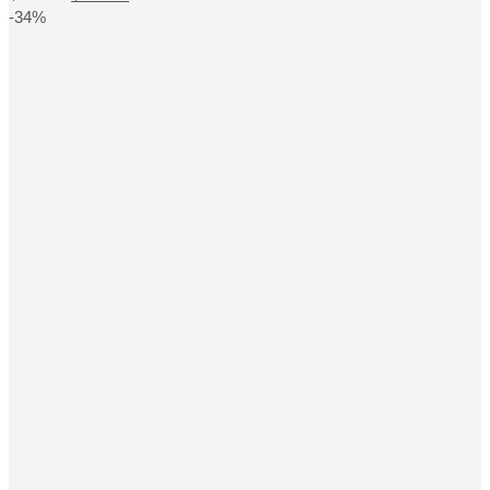
price
price
chosen
-34%
was:
is:
on
the
฿390.00.
฿259.00.
product
page