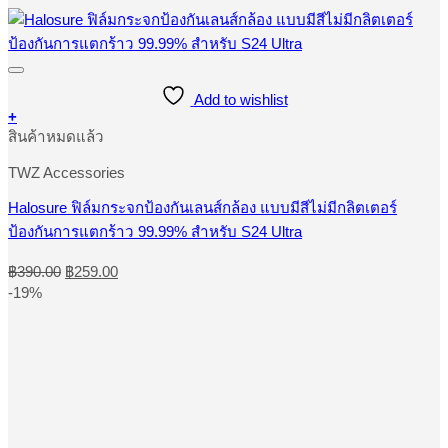
Add to wishlist
+
This
สินค้าหมดแล้ว
product
has
TWZ Accessories
multiple
variants.
Halosure ฟิล์มกระจกป้องกันเลนส์กล้อง แบบมีสีไม่มีกลิตเตอร์
The
ป้องกันการแตกร้าว 99.99% สําหรับ S24 Ultra
options
may
Original
Current
be
฿
390.00
฿
259.00
price
price
chosen
-19%
was:
is:
on
the
฿390.00.
฿259.00.
product
page